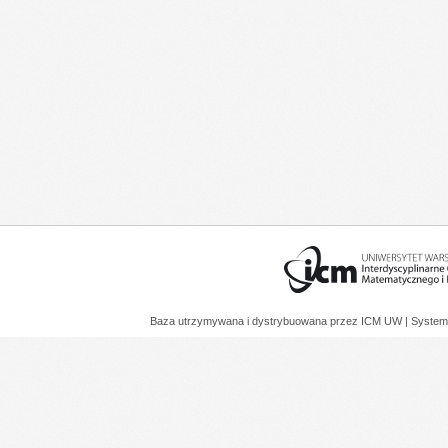
Baza utrzymywana i dystrybuowana przez
ICM UW
| System