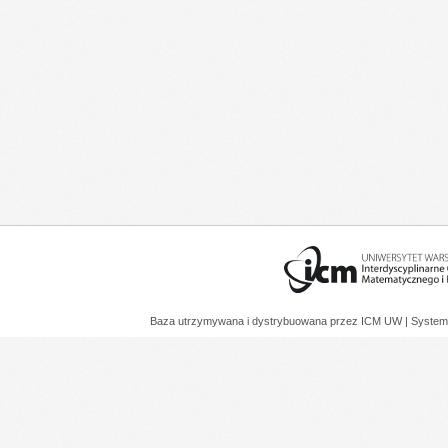
Baza utrzymywana i dystrybuowana przez
ICM UW
| System