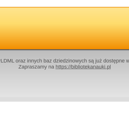
LDML oraz innych baz dziedzinowych są już dostępne w 
Zapraszamy na
https://bibliotekanauki.pl