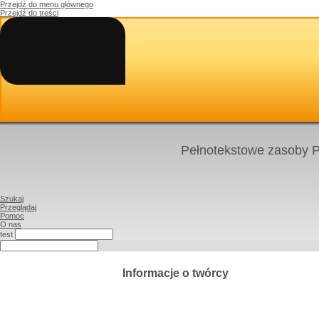
Przejdź do menu głównego
Przejdź do treści
Pełnotekstowe zasoby P
Szukaj
Przeglądaj
Pomoc
O nas
test
Informacje o twórcy