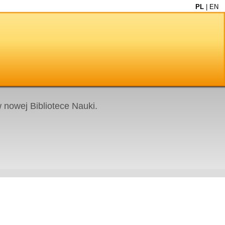
PL
|
EN
nowej Bibliotece Nauki.