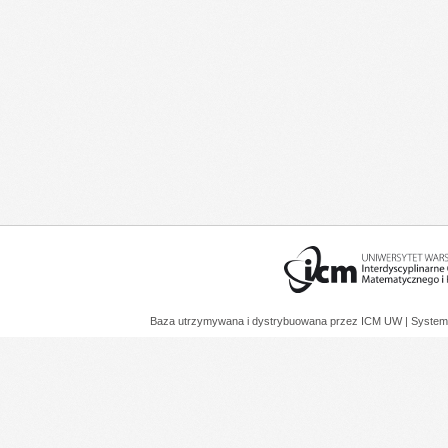
Baza utrzymywana i dystrybuowana przez
ICM UW
| System