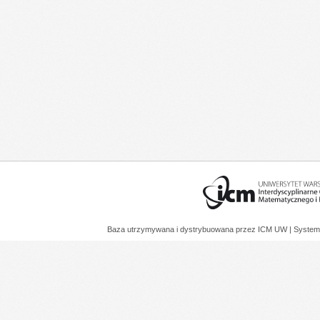
Baza utrzymywana i dystrybuowana przez
ICM UW
| System