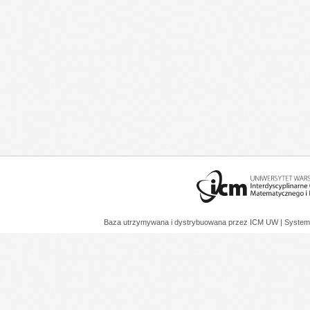
Baza utrzymywana i dystrybuowana przez
ICM UW
| System