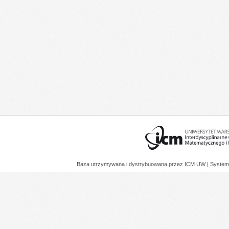
Baza utrzymywana i dystrybuowana przez
ICM UW
| System