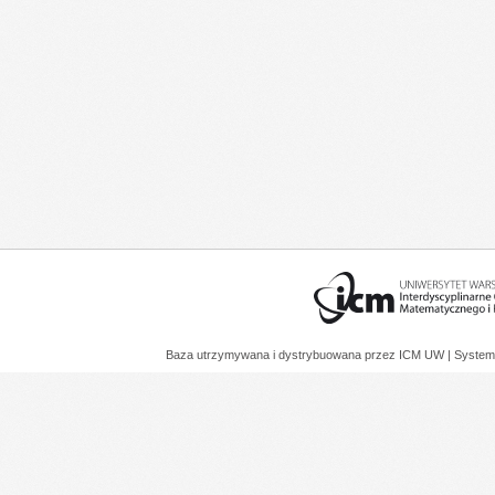
Baza utrzymywana i dystrybuowana przez
ICM UW
| System