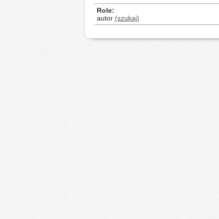
Role
autor
(szukaj)