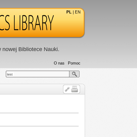
PL
|
EN
nowej Bibliotece Nauki.
O nas
Pomoc
test