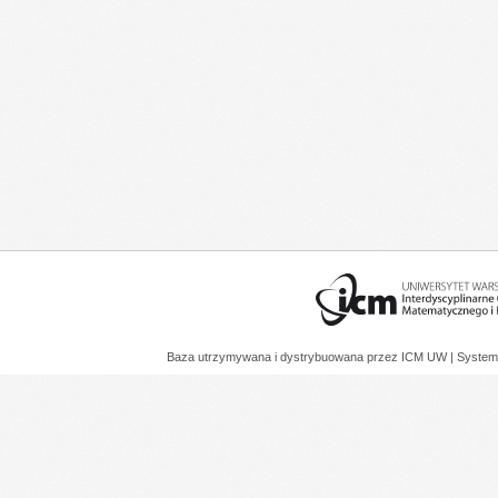
Baza utrzymywana i dystrybuowana przez
ICM UW
| System