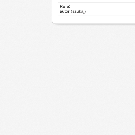
Role
autor
(szukaj)