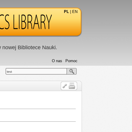
PL
|
EN
nowej Bibliotece Nauki.
O nas
Pomoc
test