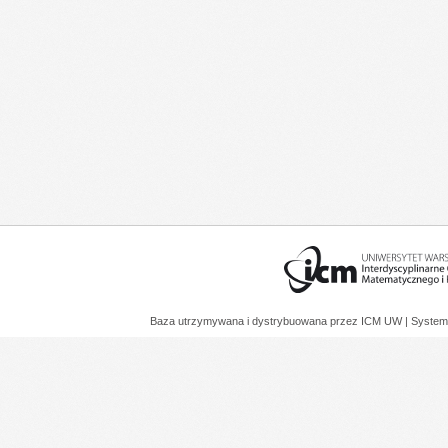
Baza utrzymywana i dystrybuowana przez
ICM UW
| System