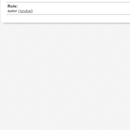
Role
autor
(szukaj)