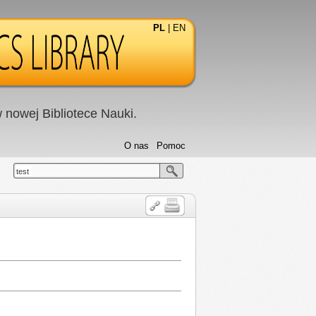
PL
|
EN
nowej Bibliotece Nauki.
O nas
Pomoc
test