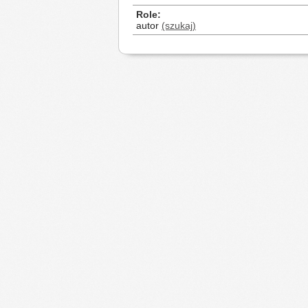
Role
autor
(szukaj)