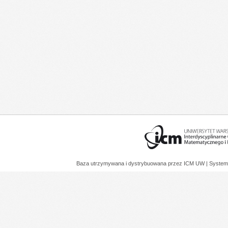
Baza utrzymywana i dystrybuowana przez
ICM UW
| System