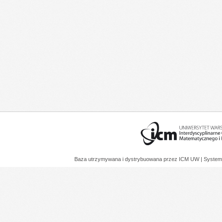
Baza utrzymywana i dystrybuowana przez
ICM UW
| System