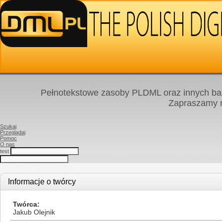
Pełnotekstowe zasoby PLDML oraz innych baz
Zapraszamy
Szukaj
Przeglądaj
Pomoc
O nas
test
Informacje o twórcy
Twórca
Jakub Olejnik