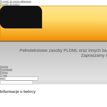
Przejdź do menu głównego
Przejdź do treści
Pełnotekstowe zasoby PLDML oraz innych baz
Zapraszamy
Szukaj
Przeglądaj
Pomoc
O nas
test
Informacje o twórcy