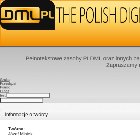
Pełnotekstowe zasoby PLDML oraz innych baz
Zapraszamy
Szukaj
Przeglądaj
Pomoc
O nas
test
Informacje o twórcy
Twórca
Józef Misiek