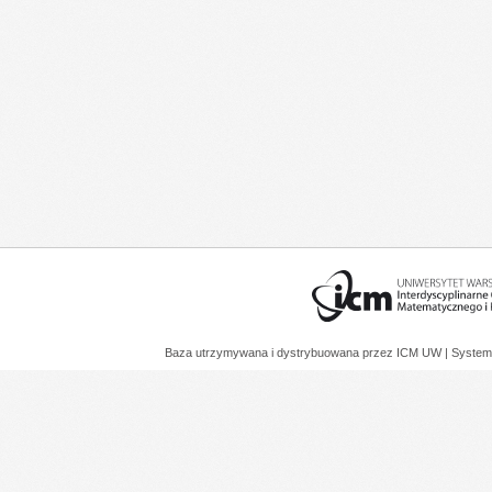
Baza utrzymywana i dystrybuowana przez
ICM UW
| System