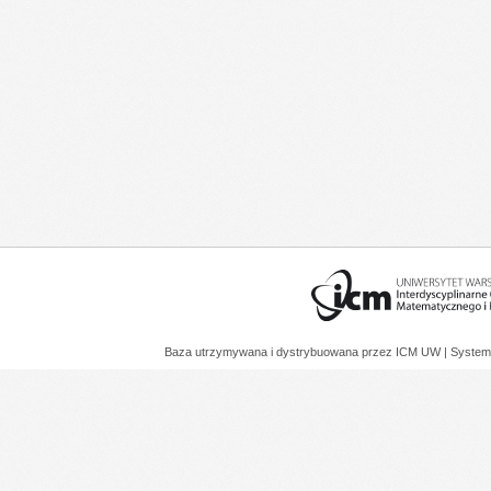
Baza utrzymywana i dystrybuowana przez
ICM UW
| System