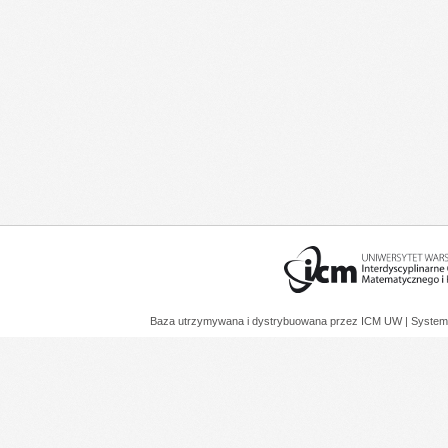
Baza utrzymywana i dystrybuowana przez
ICM UW
| System