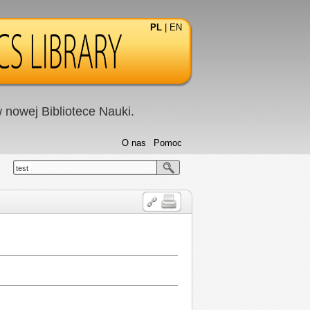
PL
|
EN
nowej Bibliotece Nauki.
O nas
Pomoc
test