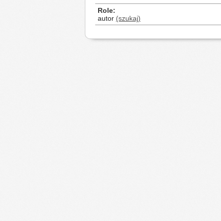
Role
autor
(szukaj)