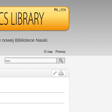
PL
|
EN
nowej Bibliotece Nauki.
O nas
Pomoc
test