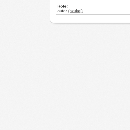
Role
autor
(szukaj)