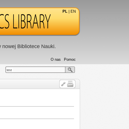
PL
|
EN
nowej Bibliotece Nauki.
O nas
Pomoc
test