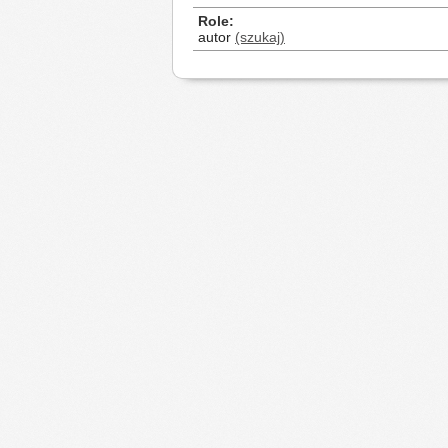
Role
autor
(szukaj)