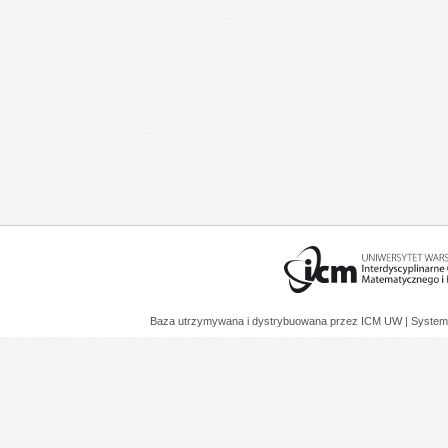
Baza utrzymywana i dystrybuowana przez
ICM UW
| System