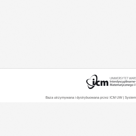
Baza utrzymywana i dystrybuowana przez
ICM UW
| System