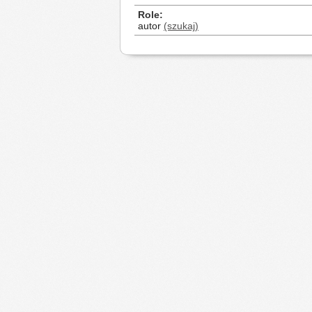
Role
autor
(szukaj)