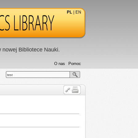
PL
|
EN
nowej Bibliotece Nauki.
O nas
Pomoc
test