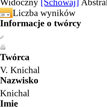
Widoczny
[Schowaj]
Abstra
Liczba wyników
Informacje o twórcy
Twórca
V. Knichal
Nazwisko
Knichal
Imię