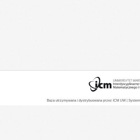
Baza utrzymywana i dystrybuowana przez
ICM UW
| System