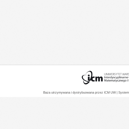
Baza utrzymywana i dystrybuowana przez
ICM UW
| System