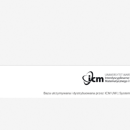
Baza utrzymywana i dystrybuowana przez
ICM UW
| System