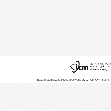
Baza utrzymywana i dystrybuowana przez
ICM UW
| System