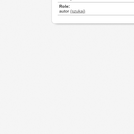
Role
autor
(szukaj)