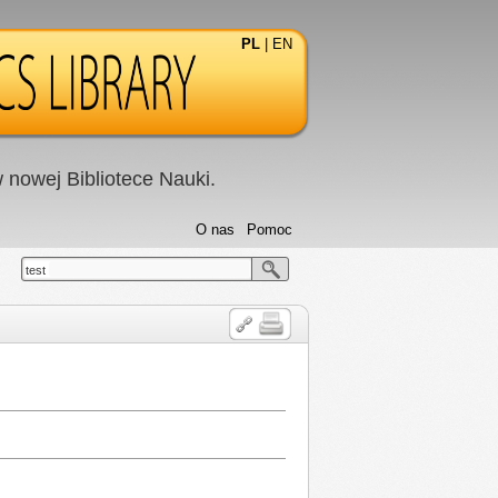
PL
|
EN
nowej Bibliotece Nauki.
O nas
Pomoc
test