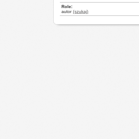
Role
autor
(szukaj)