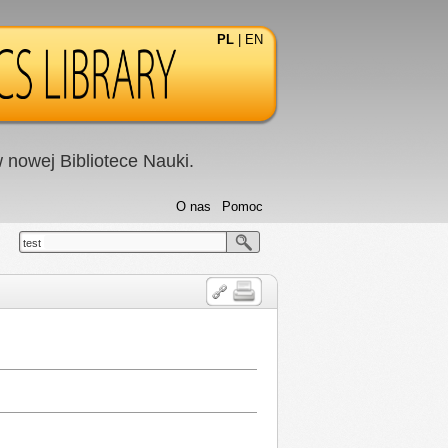
PL
|
EN
nowej Bibliotece Nauki.
O nas
Pomoc
test