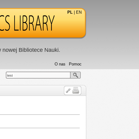
PL
|
EN
nowej Bibliotece Nauki.
O nas
Pomoc
test