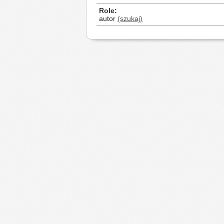
Role
autor
(szukaj)