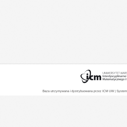
Baza utrzymywana i dystrybuowana przez
ICM UW
| System