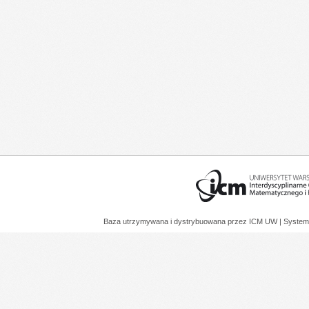
Baza utrzymywana i dystrybuowana przez
ICM UW
| System