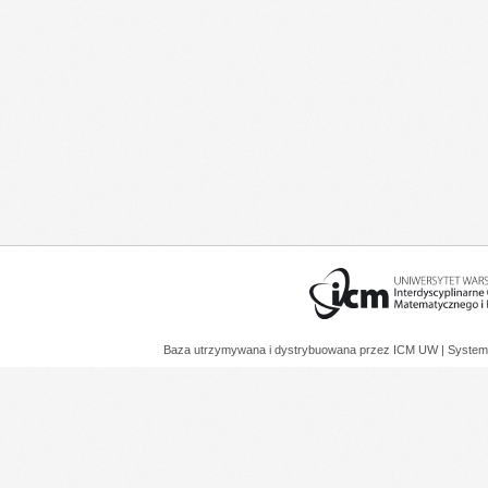
Baza utrzymywana i dystrybuowana przez
ICM UW
| System