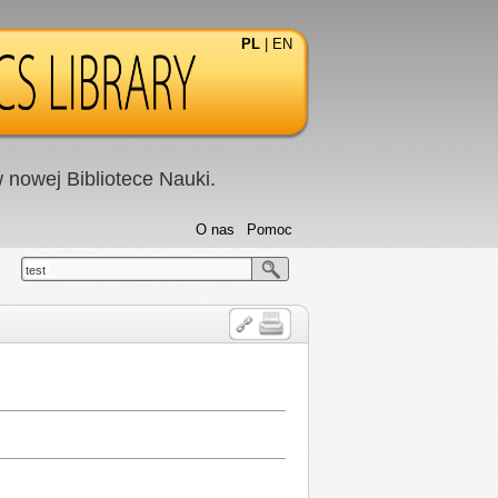
PL
|
EN
nowej Bibliotece Nauki.
O nas
Pomoc
test