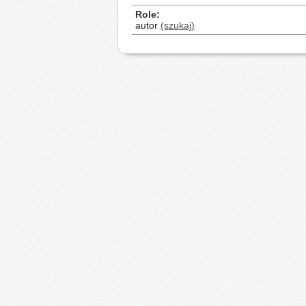
Role
autor
(szukaj)