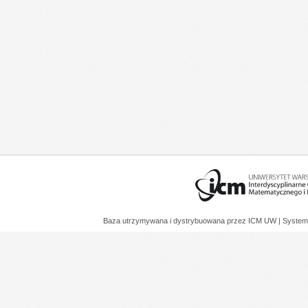
Baza utrzymywana i dystrybuowana przez
ICM UW
| System