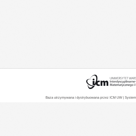
Baza utrzymywana i dystrybuowana przez
ICM UW
| System