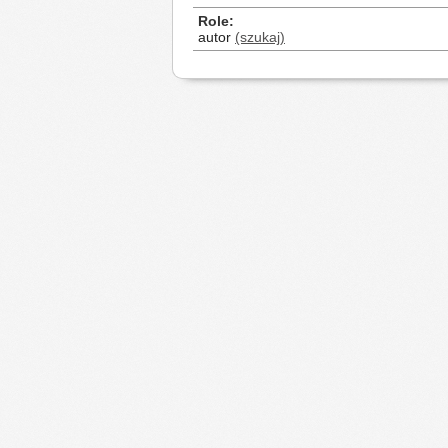
Role
autor
(szukaj)