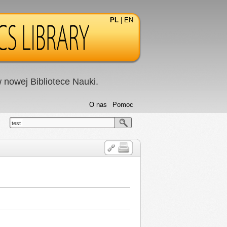
PL
|
EN
nowej Bibliotece Nauki.
O nas
Pomoc
test