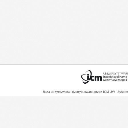
Baza utrzymywana i dystrybuowana przez
ICM UW
| System