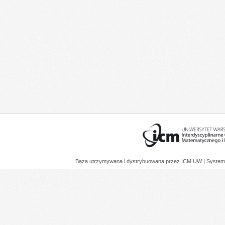
Baza utrzymywana i dystrybuowana przez
ICM UW
| System