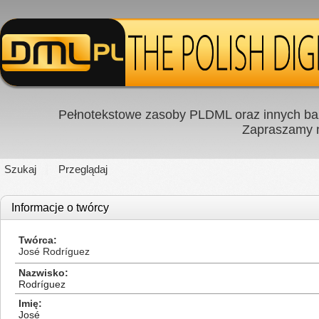
Pełnotekstowe zasoby PLDML oraz innych baz
Zapraszamy
Szukaj
Przeglądaj
Informacje o twórcy
Twórca
José Rodríguez
Nazwisko
Rodríguez
Imię
José