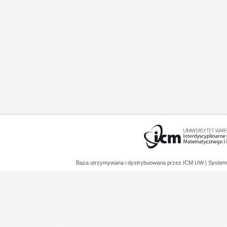
Baza utrzymywana i dystrybuowana przez
ICM UW
| System