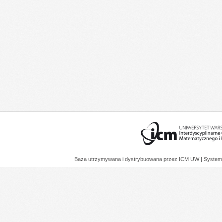
Baza utrzymywana i dystrybuowana przez
ICM UW
| System