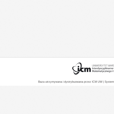
Baza utrzymywana i dystrybuowana przez
ICM UW
| System