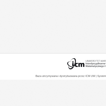
Baza utrzymywana i dystrybuowana przez
ICM UW
| System