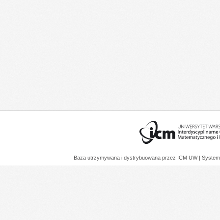
Baza utrzymywana i dystrybuowana przez
ICM UW
| System