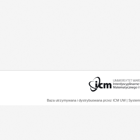
Baza utrzymywana i dystrybuowana przez
ICM UW
| System