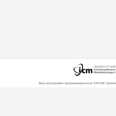
Baza utrzymywana i dystrybuowana przez
ICM UW
| System