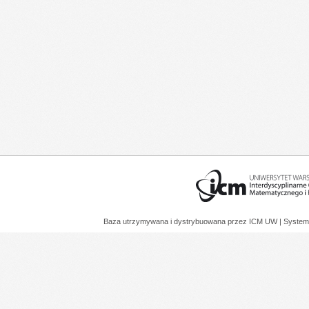
Baza utrzymywana i dystrybuowana przez
ICM UW
| System